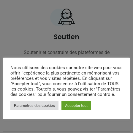
Soutien
Soutenir et construire des plateformes de
billetterie pour certaines fonctions commerciales.
Nous utilisons des cookies sur notre site web pour vous
Les forfaits varient en fonction des exigences,
offrir l'expérience la plus pertinente en mémorisant vos
préférences et vos visites répétées. En cliquant sur
comme la fourniture d'un soutien continu sur une
"Accepter tout", vous consentez à l'utilisation de TOUS
base quotidienne, hebdomadaire, mensuelle et
les cookies. Toutefois, vous pouvez visiter "Paramètres
des cookies" pour fournir un consentement contrôlé.
annuelle.
Paramètres des cookies
Accepter tout
Découvrir maintenant