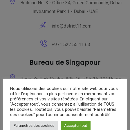
Building No. 3 - Office 34, Green Community, Dubai
Investment Park 1 - Dubai - UAE
info@dstrict11.com
+971 522 55 11 63
Bureau de Singapour
People's Park Centre, #05-16, #05-16, 101 Upper
Cross Street, Singapour 058357
Nous utilisons des cookies sur notre site web pour vous
offrir l'expérience la plus pertinente en mémorisant vos
préférences et vos visites répétées. En cliquant sur
info@dstrict11.com
"Accepter tout", vous consentez à l'utilisation de TOUS
les cookies. Toutefois, vous pouvez visiter "Paramètres
des cookies" pour fournir un consentement contrôlé.
Paramètres des cookies
Accepter tout